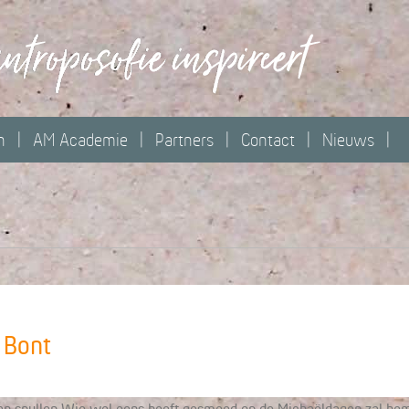
n
AM Academie
Partners
Contact
Nieuws
 Bont