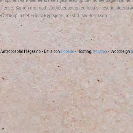
 spullen Wie wel eens heeft gesmeed op de Michaëldagen zal hem 
erience. Samen met oud-studiegenoot en collega vrijeschoolleerkrac
etting’ in het Friese Ryptsjerk. Tekst: Cisly Burcksen…
Antroposofie Magazine • Dit is een
Hebsite
• Hosting:
Xolution
• Webdesign
S