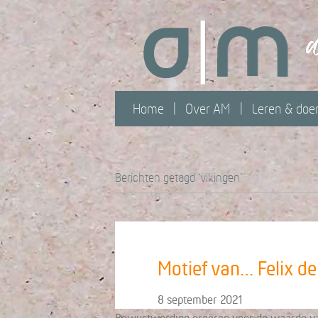
Home
Over AM
Leren & doe
Berichten getagd ‘vikingen’
Motief van… Felix de
8 september 2021