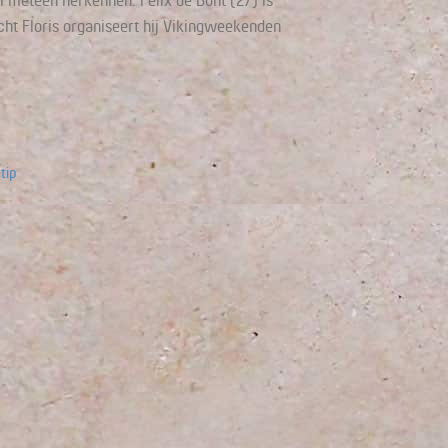
meteen herkennen: Felix de Bont (27) is
ht Floris organiseert hij Vikingweekenden
tip