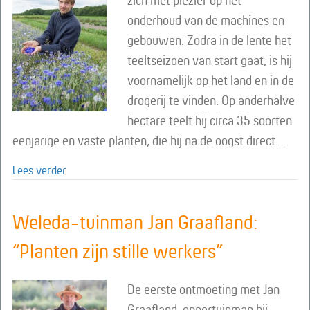
zich met plezier op het
onderhoud van de machines en
gebouwen. Zodra in de lente het
teeltseizoen van start gaat, is hij
voornamelijk op het land en in de
drogerij te vinden. Op anderhalve
hectare teelt hij circa 35 soorten
eenjarige en vaste planten, die hij na de oogst direct…
about Avondthee voor een heldere blik op de wereld
Lees verder
Weleda-tuinman Jan Graafland:
“Planten zijn stille werkers”
De eerste ontmoeting met Jan
Graafland, oppertuinman bij