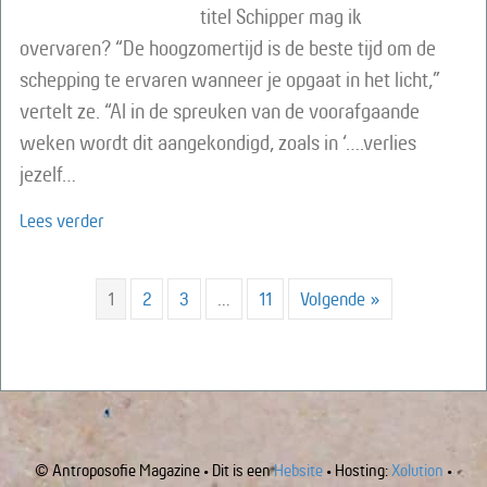
titel Schipper mag ik
overvaren? “De hoogzomertijd is de beste tijd om de
schepping te ervaren wanneer je opgaat in het licht,”
vertelt ze. “Al in de spreuken van de voorafgaande
weken wordt dit aangekondigd, zoals in ‘….verlies
jezelf…
about Een spreuk voor Sint-Jan
Lees verder
1
2
3
…
11
Volgende »
© Antroposofie Magazine • Dit is een
Hebsite
• Hosting:
Xolution
•